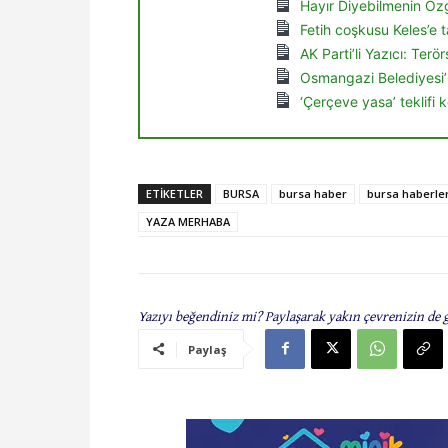
Hayır Diyebilmenin Özg
Fetih coşkusu Keles’e t
AK Parti’li Yazıcı: Ter
Osmangazi Belediyesi’
‘Çerçeve yasa’ teklifi
ETIKETLER
BURSA
bursa haber
bursa haberler
YAZA MERHABA
Yazıyı beğendiniz mi? Paylaşarak yakın çevrenizin de 
Paylaş