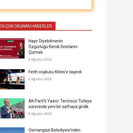
EN ÇOK OKUNAN HABERLER
Hayır Diyebilmenin
Özgürlüğü:Kendi Sınırlarını
Çizmek
8 Ağustos 2026
Fetih coşkusu Keles’e taşındı
8 Ağustos 2026
AK Parti’li Yazıcı: Terörsüz Türkiye
sürecinde yeni bir safhaya girdik
8 Ağustos 2026
Osmangazi Belediyesi’nden