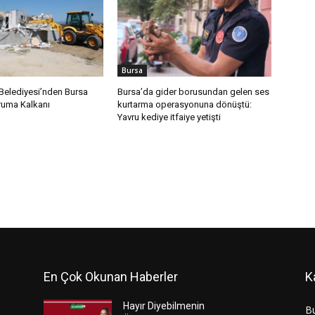
Bursa
elediyesi’nden Bursa
Bursa’da gider borusundan gelen ses
ruma Kalkanı
kurtarma operasyonuna dönüştü:
Yavru kediye itfaiye yetişti
En Çok Okunan Haberler
K
Hayır Diyebilmenin
B