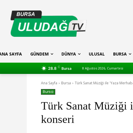
ANA SAYFA
GÜNDEM
DÜNYA
ULUSAL
BURSA
C
28.8
8 Ağustos 2026, Cumartesi
Bursa
Ana Sayfa
Bursa
Türk Sanat Müziği ile 'Yaza Merhab
Bursa
Türk Sanat Müziği 
konseri