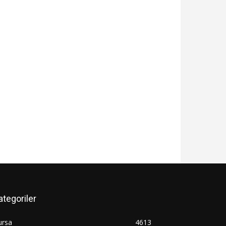
ategoriler
ursa
4613