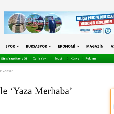
SPOR
BURSASPOR
EKONOMI
MAGAZIN
A
Canlı Yayın
İletişim
Künye
Reklam
Giriş Yap/Kayıt Ol
a' konseri
ile ‘Yaza Merhaba’