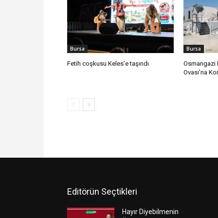
Bursa
Bursa
Fetih coşkusu Keles’e taşındı
Osmangazi B
Ovası’na Ko
Editörün Seçtikleri
Hayır Diyebilmenin