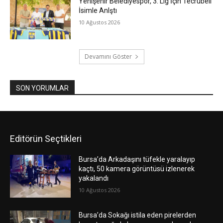
Yenişehir Belediyespor, 3. Lig İçin Tecrübeli
İsimle Anlştı
10 Ağustos 2026
Devamını Göster
SON YORUMLAR
Editörün Seçtikleri
Bursa’da Arkadaşını tüfekle yaralayıp
kaçtı, 50 kamera görüntüsü izlenerek
yakalandı
10 Ağustos 2026
Bursa’da Sokağı istila eden pirelerden