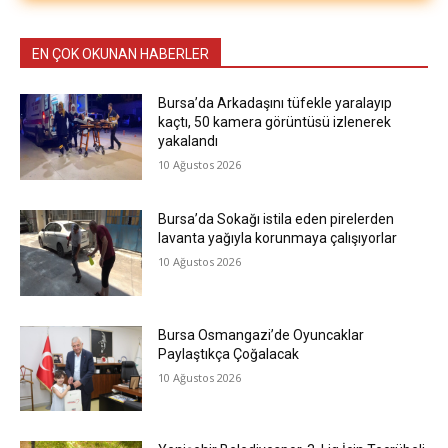
EN ÇOK OKUNAN HABERLER
Bursa’da Arkadaşını tüfekle yaralayıp
kaçtı, 50 kamera görüntüsü izlenerek
yakalandı
10 Ağustos 2026
Bursa’da Sokağı istila eden pirelerden
lavanta yağıyla korunmaya çalışıyorlar
10 Ağustos 2026
Bursa Osmangazi’de Oyuncaklar
Paylaştıkça Çoğalacak
10 Ağustos 2026