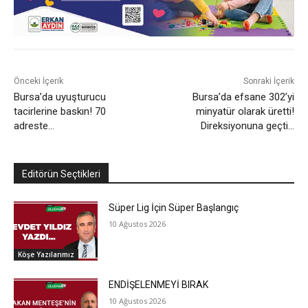
Önceki İçerik
Sonraki İçerik
Bursa’da uyuşturucu
Bursa’da efsane 302’yi
tacirlerine baskın! 70
minyatür olarak üretti!
adreste…
Direksiyonuna geçti…
Editörün Seçtikleri
Süper Lig İçin Süper Başlangıç
10 Ağustos 2026
Köşe Yazılarımız
ENDİŞELENMEYİ BIRAK
10 Ağustos 2026