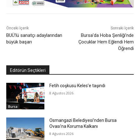
Önceki İçerik
Sonraki İçerik
BUÜ’lü sanatçı adaylarından
Bursa’da Hoba Şenliği’nde
büyük başarı
Çocuklar Hem Eğlendi Hem
Öğrendi
Editörün Seçtikleri
Fetih coşkusu Keles’e taşındı
8 Ağustos 2026
Bursa
Osmangazi Belediyesi’nden Bursa
Ovası’na Koruma Kalkanı
8 Ağustos 2026