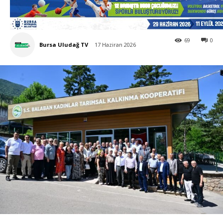
69
0
Bursa Uludağ TV
17 Haziran 2026