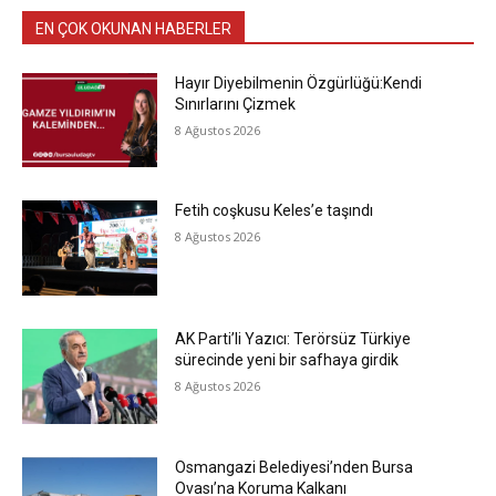
EN ÇOK OKUNAN HABERLER
Hayır Diyebilmenin Özgürlüğü:Kendi
Sınırlarını Çizmek
8 Ağustos 2026
Fetih coşkusu Keles’e taşındı
8 Ağustos 2026
AK Parti’li Yazıcı: Terörsüz Türkiye
sürecinde yeni bir safhaya girdik
8 Ağustos 2026
Osmangazi Belediyesi’nden Bursa
Ovası’na Koruma Kalkanı