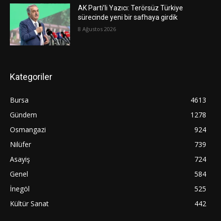
AK Parti’li Yazıcı: Terörsüz Türkiye
sürecinde yeni bir safhaya girdik
8 Ağustos 2026
Kategoriler
Bursa
4613
Gündem
1278
Osmangazi
924
Nilüfer
739
Asayiş
724
Genel
584
İnegöl
525
Kültür Sanat
442