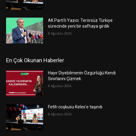
AK Parti’li Yazıcı: Terörsüz Türkiye
sürecinde yeni bir safhaya girdik
8 Ağustos 2026
En Çok Okunan Haberler
Hayır Diyebilmenin Özgürlüğü:Kendi
Sınırlarını Çizmek
8 Ağustos 2026
Fetih coşkusu Keles’e taşındı
8 Ağustos 2026