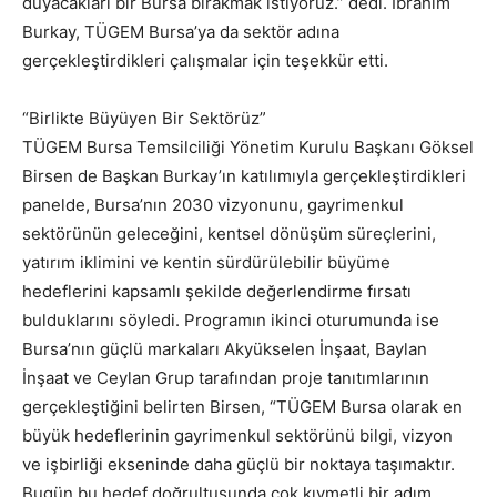
duyacakları bir Bursa bırakmak istiyoruz.” dedi. İbrahim
Burkay, TÜGEM Bursa’ya da sektör adına
gerçekleştirdikleri çalışmalar için teşekkür etti.
“Birlikte Büyüyen Bir Sektörüz”
TÜGEM Bursa Temsilciliği Yönetim Kurulu Başkanı Göksel
Birsen de Başkan Burkay’ın katılımıyla gerçekleştirdikleri
panelde, Bursa’nın 2030 vizyonunu, gayrimenkul
sektörünün geleceğini, kentsel dönüşüm süreçlerini,
yatırım iklimini ve kentin sürdürülebilir büyüme
hedeflerini kapsamlı şekilde değerlendirme fırsatı
bulduklarını söyledi. Programın ikinci oturumunda ise
Bursa’nın güçlü markaları Akyükselen İnşaat, Baylan
İnşaat ve Ceylan Grup tarafından proje tanıtımlarının
gerçekleştiğini belirten Birsen, “TÜGEM Bursa olarak en
büyük hedeflerinin gayrimenkul sektörünü bilgi, vizyon
ve işbirliği ekseninde daha güçlü bir noktaya taşımaktır.
Bugün bu hedef doğrultusunda çok kıymetli bir adım