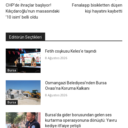
CHP’de ihraçlar başlıyor!
Fenalaşıp bisikletten düşen
Kılıçdaroğlu’nun masasındaki
kişi hayatını kaybetti
’10 isim’ belli oldu
Editörün Seçtikleri
Fetih coşkusu Keles’e taşındı
8 Ağustos 2026
Bursa
Osmangazi Belediyesi’nden Bursa
Ovası’na Koruma Kalkanı
8 Ağustos 2026
Bursa
Bursa’da gider borusundan gelen ses
kurtarma operasyonuna dönüştü: Yavru
kediye itfaiye yetişti