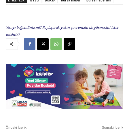
ETIKETLER
BTSO
BURSA
bursa haber
bursa haberleri
Yazıyı beğendiniz mi? Paylaşarak yakın çevrenizin de görmesini ister
misiniz?
Önceki İçerik
Sonraki İçerik