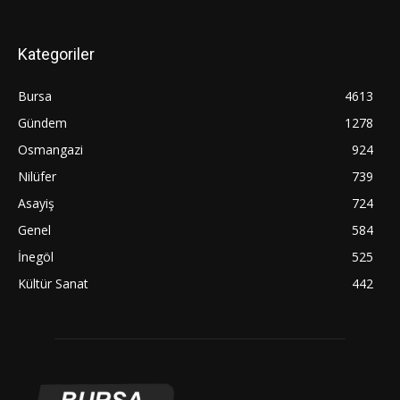
Kategoriler
Bursa
4613
Gündem
1278
Osmangazi
924
Nilüfer
739
Asayiş
724
Genel
584
İnegöl
525
Kültür Sanat
442