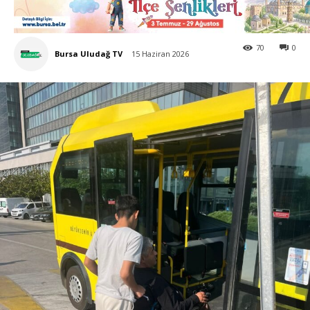
70
0
Bursa Uludağ TV
15 Haziran 2026