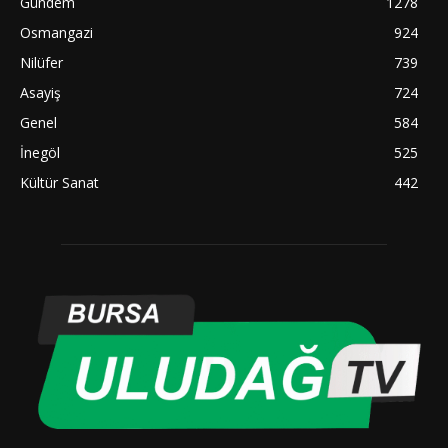
Gündem
1278
Osmangazi
924
Nilüfer
739
Asayiş
724
Genel
584
İnegöl
525
Kültür Sanat
442