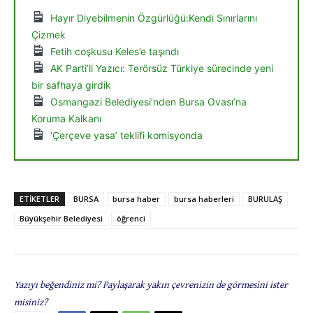
Hayır Diyebilmenin Özgürlüğü:Kendi Sınırlarını
Çizmek
Fetih coşkusu Keles’e taşındı
AK Parti’li Yazıcı: Terörsüz Türkiye sürecinde yeni
bir safhaya girdik
Osmangazi Belediyesi’nden Bursa Ovası’na
Koruma Kalkanı
‘Çerçeve yasa’ teklifi komisyonda
ETIKETLER
BURSA
bursa haber
bursa haberleri
BURULAŞ
Büyükşehir Belediyesi
öğrenci
Yazıyı beğendiniz mi? Paylaşarak yakın çevrenizin de görmesini ister
misiniz?