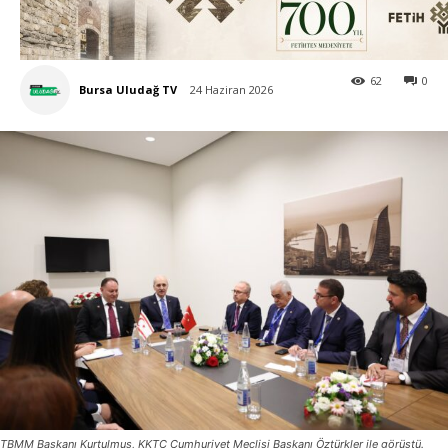
62
0
Bursa Uludağ TV
24 Haziran 2026
TBMM Başkanı Kurtulmuş, KKTC Cumhuriyet Meclisi Başkanı Öztürkler ile görüştü.