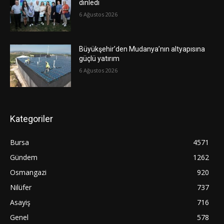
dinledi
6 Ağustos 2026
Büyükşehir’den Mudanya’nın altyapısına
güçlü yatırım
6 Ağustos 2026
Kategoriler
Bursa
4571
Gündem
1262
Osmangazi
920
Nilüfer
737
Asayiş
716
Genel
578