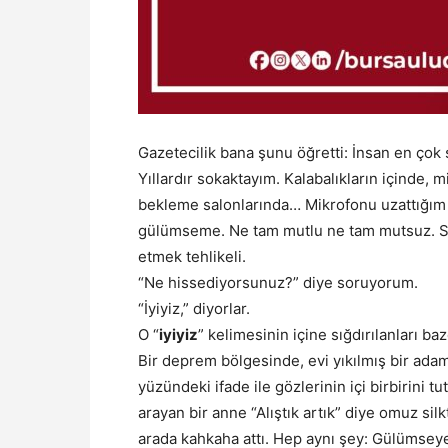
Gazetecilik bana şunu öğretti: İnsan en çok 
Yıllardır sokaktayım. Kalabalıkların içinde, m
bekleme salonlarında… Mikrofonu uzattığım 
gülümseme. Ne tam mutlu ne tam mutsuz. Sank
etmek tehlikeli.
“Ne hissediyorsunuz?” diye soruyorum.
“İyiyiz,” diyorlar.
O “
iyiyiz
” kelimesinin içine sığdırılanları ba
Bir deprem bölgesinde, evi yıkılmış bir ad
yüzündeki ifade ile gözlerinin içi birbirini 
arayan bir anne “Alıştık artık” diye omuz silk
arada kahkaha attı. Hep aynı şey: Gülümseyen