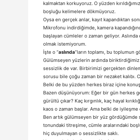
kalmaktan korkuyoruz. O yüzden kırıldığımızı
boşluğu kelimelere dökmüyoruz.
Oysa en gerçek anlar, kayıt kapandıktan son
Mikrofonu indirdiğimde, kamera kapandığında
başlayan cümleler o zaman geliyor. Aslında
olmak istemiyorum.
İşte o “
aslında
”ların toplamı, bu toplumun 
Gülümseyen yüzlerin ardında biriktirdiğimiz
sessizlik de var. Birbirimizi gerçekten dinlem
sorusu bile çoğu zaman bir nezaket kalıbı. 
Belki de bu yüzden herkes biraz içine konuş
Bazen düşünüyorum: Eğer bir gün herkes gerç
gürültü çıkar? Kaç kırgınlık, kaç hayal kırıklı
kaos o zaman başlar. Ama belki de iyileşme 
Ben artık gülümseyen bir yüz gördüğümde s
tonundaki titreşime, cümle aralarındaki boş
hiç duyulmayan o sessizlikte saklı.