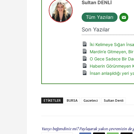
Sultan DENLİ
Tüm Yazıları
Son Yazılar
İki Kelimeye Sığan İnsa
Mardin’e Gitmeyen, Bir
O Gece Sadece Bir Dar
Haberin Görünmeyen 
İnsan anlaşıldığı yeri y
ETIKETLER
BURSA
Gazeteci
Sultan Denli
Yazıyı beğendiniz mi? Paylaşarak yakın çevrenizin de 