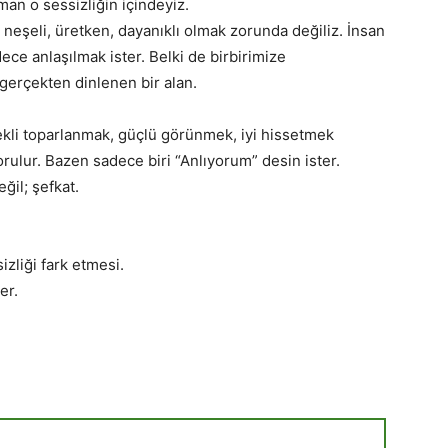
n o sessizliğin içindeyiz.
 neşeli, üretken, dayanıklı olmak zorunda değiliz. İnsan
ece anlaşılmak ister. Belki de birbirimize
gerçekten dinlenen bir alan.
ekli toparlanmak, güçlü görünmek, iyi hissetmek
orulur. Bazen sadece biri “Anlıyorum” desin ister.
ğil; şefkat.
zliği fark etmesi.
er.