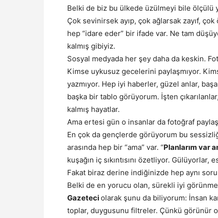
Belki de biz bu ülkede üzülmeyi bile ölçülü
Çok sevinirsek ayıp, çok ağlarsak zayıf, ço
hep “idare eder” bir ifade var. Ne tam düşüy
kalmış gibiyiz.
Sosyal medyada her şey daha da keskin. Foto
Kimse uykusuz gecelerini paylaşmıyor. Kims
yazmıyor. Hep iyi haberler, güzel anlar, ba
başka bir tablo görüyorum. İşten çıkarılanlar
kalmış hayatlar.
Ama ertesi gün o insanlar da fotoğraf payla
En çok da gençlerde görüyorum bu sessizliği.
arasında hep bir “ama” var. “
Planlarım var 
kuşağın iç sıkıntısını özetliyor. Gülüyorlar,
Fakat biraz derine indiğinizde hep aynı sor
Belki de en yorucu olan, sürekli iyi görünm
Gazeteci
olarak şunu da biliyorum: İnsan ka
toplar, duygusunu filtreler. Çünkü görünür