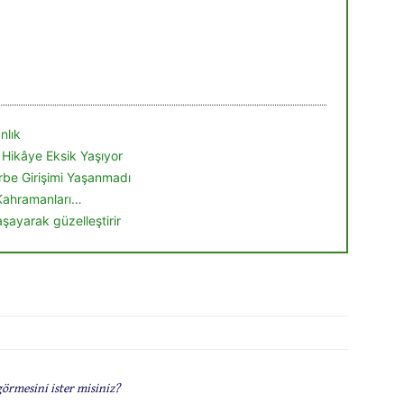
nlık
 Hikâye Eksik Yaşıyor
be Girişimi Yaşanmadı
Kahramanları…
aşayarak güzelleştirir
görmesini ister misiniz?