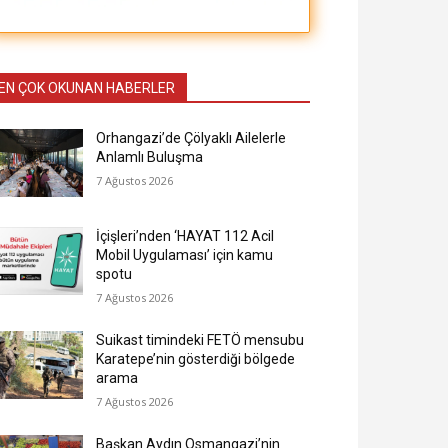
EN ÇOK OKUNAN HABERLER
Orhangazi’de Çölyaklı Ailelerle
Anlamlı Buluşma
7 Ağustos 2026
İçişleri’nden ‘HAYAT 112 Acil
Mobil Uygulaması’ için kamu
spotu
7 Ağustos 2026
Suikast timindeki FETÖ mensubu
Karatepe’nin gösterdiği bölgede
arama
7 Ağustos 2026
Başkan Aydın Osmangazi’nin