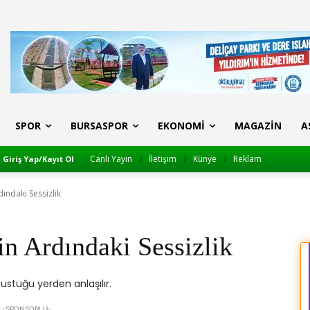
SPOR
BURSASPOR
EKONOMI
MAGAZIN
A
Canlı Yayın
İletişim
Künye
Reklam
Giriş Yap/Kayıt Ol
ındaki Sessizlik
n Ardındaki Sessizlik
ustuğu yerden anlaşılır.
-SPONSORLU-