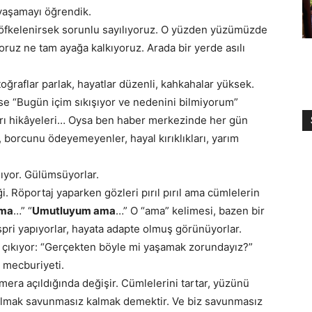
 yaşamayı öğrendik.
k öfkelenirsek sorunlu sayılıyoruz. O yüzden yüzümüzde
oruz ne tam ayağa kalkıyoruz. Arada bir yerde asılı
ğraflar parlak, hayatlar düzenli, kahkahalar yüksek.
e “Bugün içim sıkışıyor ve nedenini bilmiyorum”
şarı hikâyeleri… Oysa ben haber merkezinde her gün
, borcunu ödeyemeyenler, hayal kırıklıkları, yarım
şıyor. Gülümsüyorlar.
 Röportaj yaparken gözleri pırıl pırıl ama cümlelerin
ama
…” “
Umutluyum ama
…” O “ama” kelimesi, bazen bir
 espri yapıyorlar, hayata adapte olmuş görünüyorlar.
u çıkıyor: “Gerçekten böyle mi yaşamak zorundayız?”
e mecburiyeti.
mera açıldığında değişir. Cümlelerini tartar, yüzünü
 olmak savunmasız kalmak demektir. Ve biz savunmasız