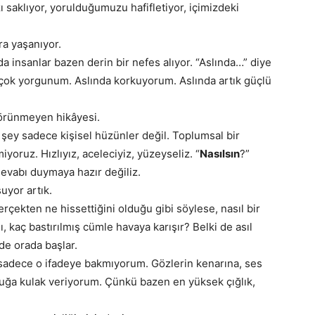
 saklıyor, yorulduğumuzu hafifletiyor, içimizdeki
ra yaşanıyor.
 insanlar bazen derin bir nefes alıyor. “Aslında…” diye
 çok yorgunum. Aslında korkuyorum. Aslında artık güçlü
görünmeyen hikâyesi.
 şey sadece kişisel hüzünler değil. Toplumsal bir
iyoruz. Hızlıyız, aceleciyiz, yüzeyseliz. “
Nasılsın
?”
Cevabı duymaya hazır değiliz.
uyor artık.
ekten ne hissettiğini olduğu gibi söylese, nasıl bir
ğı, kaç bastırılmış cümle havaya karışır? Belki de asıl
de orada başlar.
adece o ifadeye bakmıyorum. Gözlerin kenarına, ses
luğa kulak veriyorum. Çünkü bazen en yüksek çığlık,